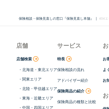
保険相談・保険見直しの窓口『保険見直し本舗』
|
404
店舗
サービス
お
店舗検索
特長
お
北海道・東北エリア
保険相談の流れ
よ
関東エリア
アドバイザー紹介
お
北陸・甲信越エリア
保険商品の紹介
お
東海・近畿エリア
保険商品の種類と比較
中国・四国エリア
保