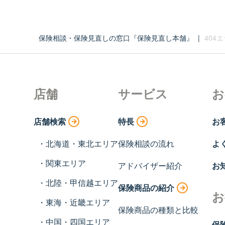
保険相談・保険見直しの窓口『保険見直し本舗』
|
404
店舗
サービス
お
店舗検索
特長
お
北海道・東北エリア
保険相談の流れ
よ
関東エリア
アドバイザー紹介
お
北陸・甲信越エリア
保険商品の紹介
お
東海・近畿エリア
保険商品の種類と比較
中国・四国エリア
保