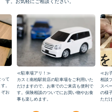
す。お気軽にご相談ください。
≪駐車場アリ！≫
≪お
なって
カスミ南柏駅前店の駐車場をご利用いた
相談
ます。
だけますので、お車でのご来店も便利で
スペ
うぞお
す。保険相談のついでにお買い物やお食
の様
事も楽しめます。
ただ