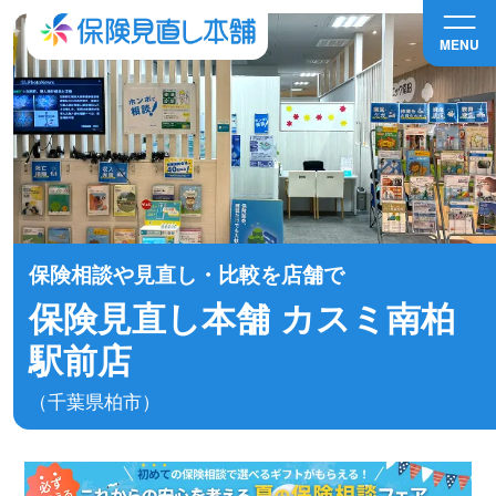
MENU
保険相談や見直し・比較を店舗で
保険見直し本舗 カスミ南柏
駅前店
（千葉県柏市）