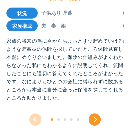
子供あり 貯蓄
状況
夫 妻 娘
家族構成
家族の将来の為に今からちょっとずつ貯めていける
結
ような貯蓄型の保険を探していたところ保険見直し
ろ
本舗にめぐり会いました。保険の仕組みがよくわか
お
らなかった私にもわかるように説明してくれ、質問
来
したことにも適切に答えてくれたところがよかった
で
です。なによりもひとつの会社に縛られずに数ある
っ
ところから本当に自分に合った保険を探してくれる
ところが助かりました。