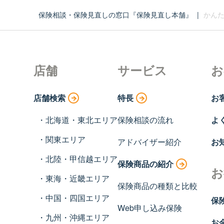
保険相談・保険見直しの窓口『保険見直し本舗』
|
かんた
店舗
サービス
お
店舗検索
特長
お
北海道・東北エリア
保険相談の流れ
よ
関東エリア
アドバイザー紹介
お
北陸・甲信越エリア
保険商品の紹介
お
東海・近畿エリア
保険商品の種類と比較
中国・四国エリア
保
Web申し込み保険
九州・沖縄エリア
お