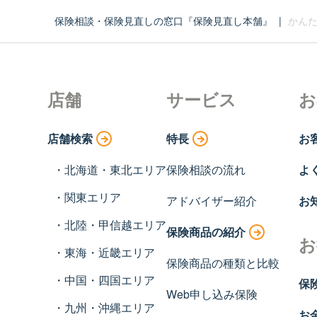
保険相談・保険見直しの窓口『保険見直し本舗』
|
かんた
店舗
サービス
お
店舗検索
特長
お
北海道・東北エリア
保険相談の流れ
よ
関東エリア
アドバイザー紹介
お
北陸・甲信越エリア
保険商品の紹介
お
東海・近畿エリア
保険商品の種類と比較
中国・四国エリア
保
Web申し込み保険
九州・沖縄エリア
お