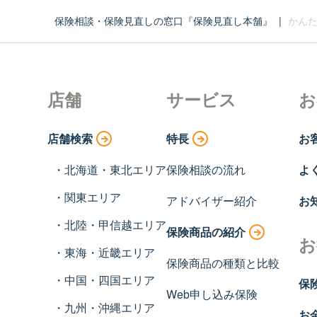
保険相談・保険見直しの窓口『保険見直し本舗』
|
かんた
店舗
サービス
お
店舗検索
特長
お
北海道・東北エリア
保険相談の流れ
よ
関東エリア
アドバイザー紹介
お
北陸・甲信越エリア
保険商品の紹介
お
東海・近畿エリア
保険商品の種類と比較
中国・四国エリア
保
Web申し込み保険
九州・沖縄エリア
お