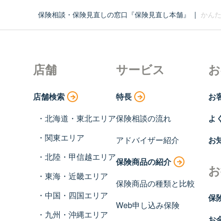
保険相談・保険見直しの窓口『保険見直し本舗』
|
かんた
店舗
サービス
お
店舗検索
特長
お
北海道・東北エリア
保険相談の流れ
よ
関東エリア
アドバイザー紹介
お
北陸・甲信越エリア
保険商品の紹介
お
東海・近畿エリア
保険商品の種類と比較
中国・四国エリア
保
Web申し込み保険
九州・沖縄エリア
お