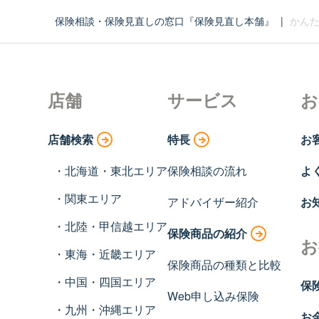
保険相談・保険見直しの窓口『保険見直し本舗』
|
かんた
店舗
サービス
お
店舗検索
特長
お
北海道・東北エリア
保険相談の流れ
よ
関東エリア
アドバイザー紹介
お
北陸・甲信越エリア
保険商品の紹介
お
東海・近畿エリア
保険商品の種類と比較
中国・四国エリア
保
Web申し込み保険
九州・沖縄エリア
お