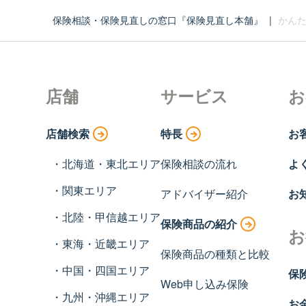
保険相談・保険見直しの窓口『保険見直し本舗』
|
かんた
店舗
サービス
お
店舗検索
特長
お
北海道・東北エリア
保険相談の流れ
よ
関東エリア
アドバイザー紹介
お
北陸・甲信越エリア
保険商品の紹介
お
東海・近畿エリア
保険商品の種類と比較
中国・四国エリア
保
Web申し込み保険
九州・沖縄エリア
お