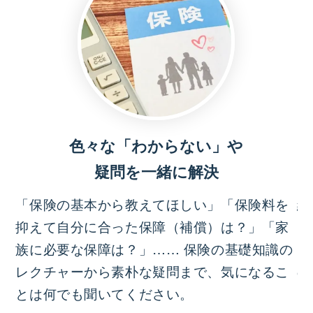
色々な「わからない」や
疑問を一緒に解決
「保険の基本から教えてほしい」「保険料を
結
抑えて自分に合った保障（補償）は？」「家
っ
族に必要な保障は？」…… 保険の基礎知識の
イ
レクチャーから素朴な疑問まで、気になるこ
の
とは何でも聞いてください。