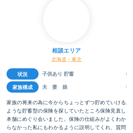
相談エリア
北海道・東北
子供あり 貯蓄
状況
夫 妻 娘
家族構成
家族の将来の為に今からちょっとずつ貯めていける
結
ような貯蓄型の保険を探していたところ保険見直し
ろ
本舗にめぐり会いました。保険の仕組みがよくわか
お
らなかった私にもわかるように説明してくれ、質問
来