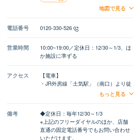
地図で見る
電話番号
0120-330-526
営業時間
10:00~19:00／定休日：12/30～1/3、ほ
か施設に準ずる
アクセス
【電車】
・JR外房線「土気駅」（南口）より徒
歩約15分
もっと見る
【車】
・千葉東金道路中「中野IC」より約15
備考
◆定休日：毎年12/30～1/3
分
※上記のフリーダイヤルのほか、店舗
施設駐車場：約500台
直通の固定電話番号でもお問い合わせ
いただけます。