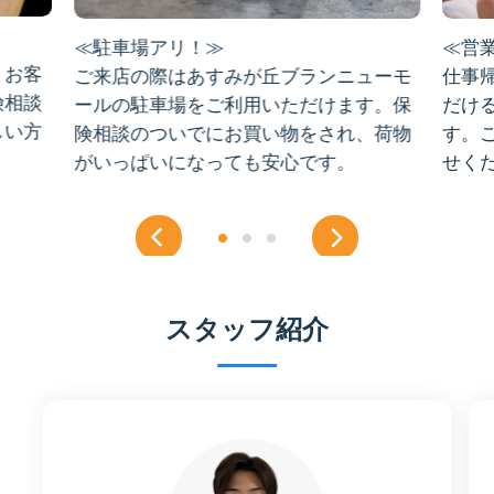
≪駐車場アリ！≫
≪営業
、お客
ご来店の際はあすみが丘ブランニューモ
仕事
険相談
ールの駐車場をご利用いただけます。保
だけ
しい方
険相談のついでにお買い物をされ、荷物
す。
がいっぱいになっても安心です。
せく
スタッフ紹介