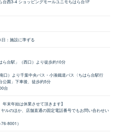
台西3-4 ショッピングモールユニモちはら台1F
／定休日：施設に準ずる
はら台駅」（西口）より徒歩約10分
（南口）より千葉中央バス・小湊鐵道バス〈ちはら台駅行
台公園」下車後、徒歩約5分
00台
、年末年始は休業させて頂きます】
イヤルのほか、店舗直通の固定電話番号でもお問い合わせい
76-8001）