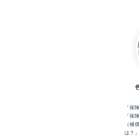
「保
「保
（補
は？