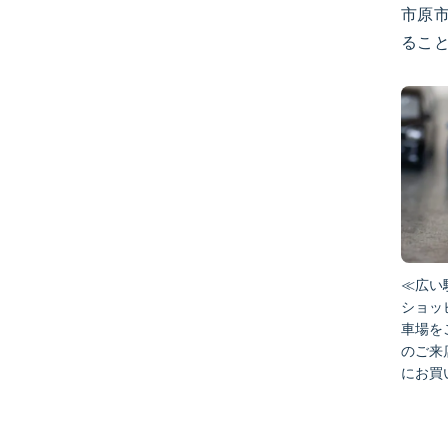
市原
るこ
≪広い
ショッ
車場を
のご来
にお買