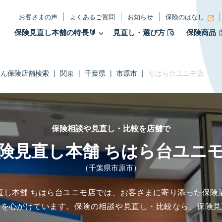
お客さまの声
よくあるご質問
お知らせ
保険のはなし
保険見直し本舗の特長🔰
見直し・選び方
保険商品
たん保険店舗検索
|
関東
|
千葉県
|
市原市
|
ちはら台ユニモ店
保険相談や見直し・比較を店舗で
険見直し本舗 ちはら台ユニ
（千葉県市原市）
直し本舗 ちはら台ユニモ店では、お客さまに寄り添った保険
とを心がけています。保険の相談や見直し・比較なら、保険見