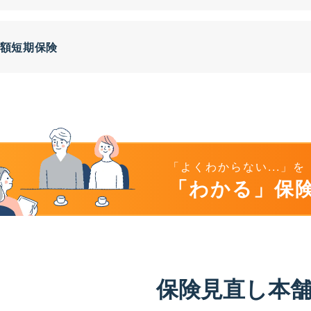
額短期保険
「よくわからない...」を
「わかる」保
保険見直し本