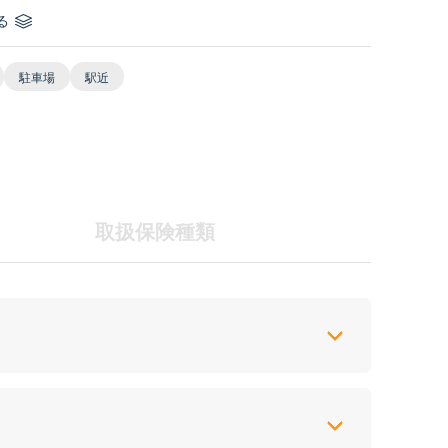
る
駐車場
駅近
取扱保険種類