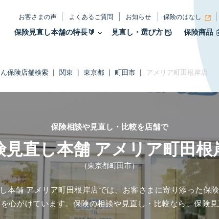
お客さまの声
よくあるご質問
お知らせ
保険のはなし
保険見直し本舗の特長🔰
見直し・選び方
保険商品
たん保険店舗検索
|
関東
|
東京都
|
町田市
|
アメリア町田根岸店
保険相談や見直し・比較を店舗で
険見直し本舗 アメリア町田根
（東京都町田市）
し本舗 アメリア町田根岸店では、お客さまに寄り添った保
とを心がけています。保険の相談や見直し・比較なら、保険見