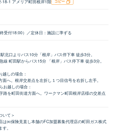
18-1 アメリア町田根岸1階
コピー
0（※最終受付18:00）／定休日：施設に準ずる
辺駅北口よりバス10分「根岸」バス停下車 徒歩3分。
急線 町田駅からバス15分 「根岸」バス停下車 徒歩3分。
お越しの場合：
方面へ。根岸交差点を左折し１つ目信号を右折し左手。
からお越しの場合：
十字路を町田街道方面へ。ワークマン町田根岸店様の交差点
ついて＞
店は㈱保険見直し本舗のFC加盟募集代理店の町田ガス株式
ます。