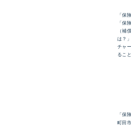
「保
「保
（補
は？
チャ
るこ
「保
町田