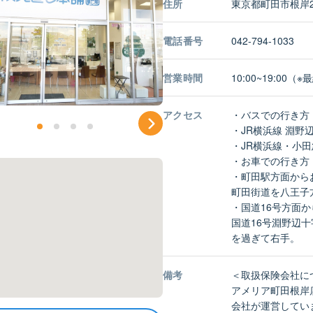
住所
東京都町田市根岸2-
電話番号
042-794-1033
営業時間
10:00~19:0
アクセス
・バスでの行き方
・JR横浜線 淵野
・JR横浜線・小田
・お車での行き方
・町田駅方面から
町田街道を八王子
・国道16号方面
国道16号淵野辺
を過ぎて右手。
備考
＜取扱保険会社に
アメリア町田根岸
会社が運営してい