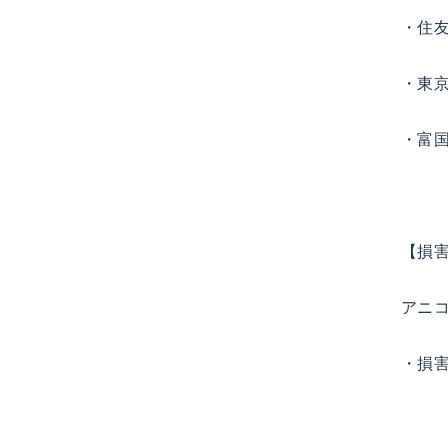
・住
・東
・富
【損
アニコ
・損