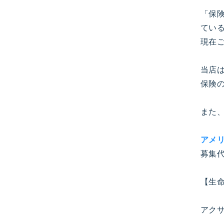
「保
てい
現在
当店
保険
また
アメ
募集
【生
アク