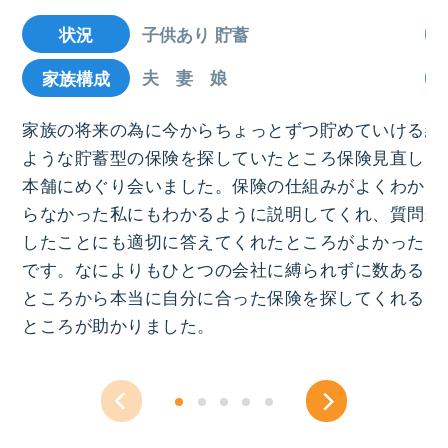
子供あり 貯蓄
状況
夫 妻 娘
家族構成
家族の将来の為に今からちょっとずつ貯めていける
結
ような貯蓄型の保険を探していたところ保険見直し
ろ
本舗にめぐり会いました。保険の仕組みがよくわか
お
らなかった私にもわかるように説明してくれ、質問
来
したことにも適切に答えてくれたところがよかった
で
です。なによりもひとつの会社に縛られずに数ある
っ
ところから本当に自分に合った保険を探してくれる
ところが助かりました。