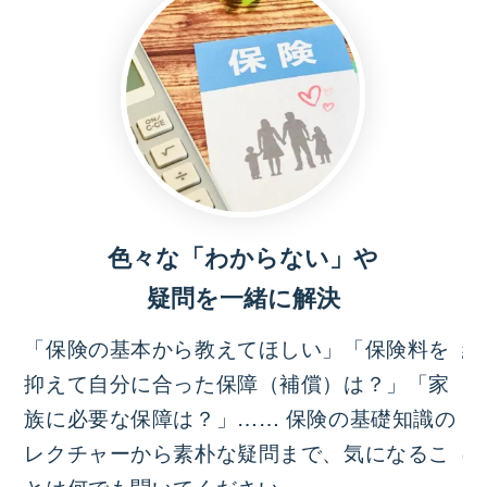
色々な「わからない」や
疑問を一緒に解決
「保険の基本から教えてほしい」「保険料を
結
抑えて自分に合った保障（補償）は？」「家
っ
族に必要な保障は？」…… 保険の基礎知識の
イ
レクチャーから素朴な疑問まで、気になるこ
の
とは何でも聞いてください。