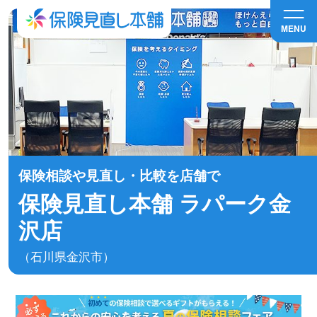
MENU
保険相談や見直し・比較を店舗で
保険見直し本舗 ラパーク金
沢店
（石川県金沢市）