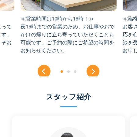
≪営業時間は10時から19時！≫
≪臨
なって
夜19時までの営業のため、お仕事やおで
お客
ます。
かけの帰りに立ち寄っていただくことも
応を
うぞお
可能です。ご予約の際にご希望の時間を
談を
お知らせください。
お申
スタッフ紹介