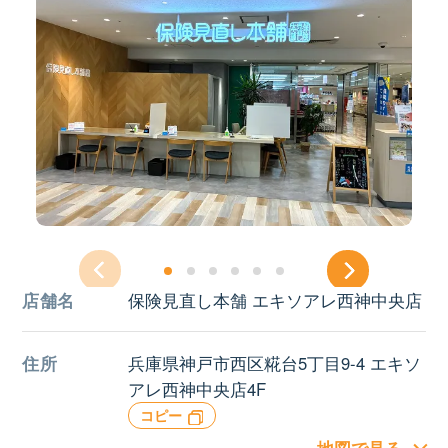
店舗名
保険見直し本舗 エキソアレ西神中央店
住所
兵庫県神戸市西区糀台5丁目9-4 エキソ
アレ西神中央店4F
コピー