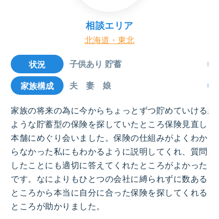
相談エリア
北海道・東北
子供あり 貯蓄
状況
夫 妻 娘
家族構成
家族の将来の為に今からちょっとずつ貯めていける
結
ような貯蓄型の保険を探していたところ保険見直し
ろ
本舗にめぐり会いました。保険の仕組みがよくわか
お
らなかった私にもわかるように説明してくれ、質問
来
したことにも適切に答えてくれたところがよかった
で
です。なによりもひとつの会社に縛られずに数ある
っ
ところから本当に自分に合った保険を探してくれる
ところが助かりました。