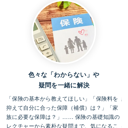
色々な「わからない」や
疑問を一緒に解決
「保険の基本から教えてほしい」「保険料を
結
抑えて自分に合った保障（補償）は？」「家
っ
族に必要な保障は？」…… 保険の基礎知識の
イ
レクチャーから素朴な疑問まで、気になるこ
の