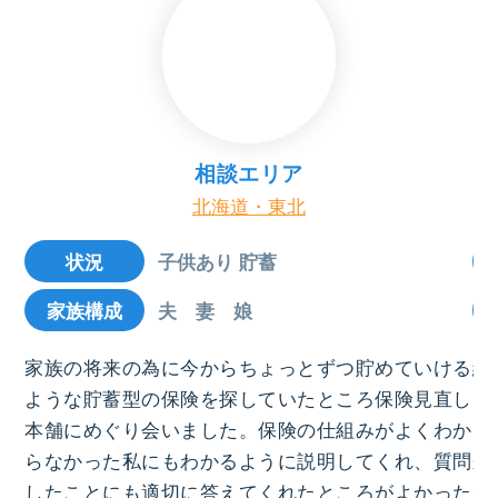
相談エリア
北海道・東北
子供あり 貯蓄
状況
夫 妻 娘
家族構成
家族の将来の為に今からちょっとずつ貯めていける
結
ような貯蓄型の保険を探していたところ保険見直し
ろ
本舗にめぐり会いました。保険の仕組みがよくわか
お
らなかった私にもわかるように説明してくれ、質問
来
したことにも適切に答えてくれたところがよかった
で