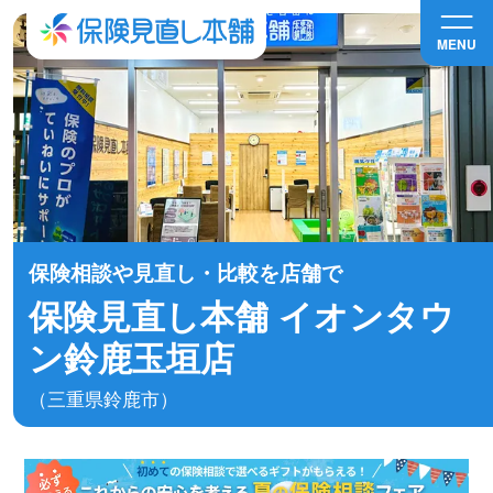
MENU
保険相談や見直し・比較を店舗で
保険見直し本舗 イオンタウ
ン鈴鹿玉垣店
（三重県鈴鹿市）