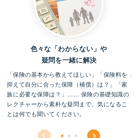
色々な「わからない」や
疑問を一緒に解決
「保険の基本から教えてほしい」「保険料を
結
抑えて自分に合った保障（補償）は？」「家
っ
族に必要な保障は？」…… 保険の基礎知識の
イ
レクチャーから素朴な疑問まで、気になるこ
の
とは何でも聞いてください。