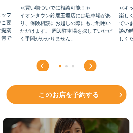
≪買い物ついでに相談可能！≫
≪キ
タッフ
イオンタウン鈴鹿玉垣店には駐車場があ
楽し
やご要
り、保険相談にお越しの際にもご利用い
てい
ご提案
ただけます。 周辺駐車場を探していただ
談の
、何で
く手間がかかりません。
しく
このお店を予約する