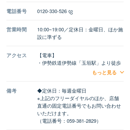
電話番号
0120-330-526
営業時間
10:00~19:00／定休日：金曜日、ほか施
設に準ずる
アクセス
【電車】
・伊勢鉄道伊勢線「玉垣駅」より徒歩
約20分
もっと見る
【バス】
・近畿日本鉄道名古屋線「白子駅」よ
備考
◆定休日：毎週金曜日
り三重交通バス「玉垣」下車後、徒歩
※上記のフリーダイヤルのほか、店舗
約3分
直通の固定電話番号でもお問い合わせ
施設駐車場：約530台
いただけます。
（電話番号：059-381-2829）