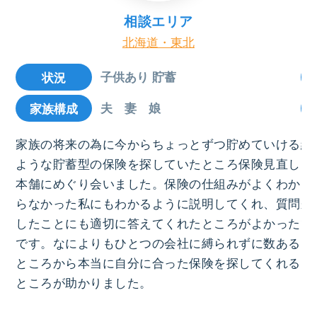
相談エリア
北海道・東北
子供あり 貯蓄
状況
夫 妻 娘
家族構成
家族の将来の為に今からちょっとずつ貯めていける
結
ような貯蓄型の保険を探していたところ保険見直し
ろ
本舗にめぐり会いました。保険の仕組みがよくわか
お
らなかった私にもわかるように説明してくれ、質問
来
したことにも適切に答えてくれたところがよかった
で
です。なによりもひとつの会社に縛られずに数ある
っ
ところから本当に自分に合った保険を探してくれる
ところが助かりました。