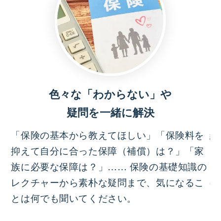
色々な「わからない」や
疑問を一緒に解決
「保険の基本から教えてほしい」「保険料を
結
抑えて自分に合った保障（補償）は？」「家
っ
族に必要な保障は？」…… 保険の基礎知識の
イ
レクチャーから素朴な疑問まで、気になるこ
の
とは何でも聞いてください。