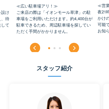
≪営業
≪広い駐車場アリ！≫
夜2
を設け
ご来店の際は「イオンモール草津」の駐
かけ
え、待
車場をご利用いただけます。約4,400台が
可能
夫して
駐車できるため、周辺駐車場を探してい
お知
ただく手間がかかりません。
スタッフ紹介