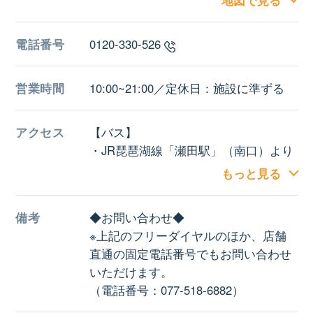
地図で見る
電話番号
0120-330-526
営業時間
10:00~21:00／定休日：施設に準ずる
アクセス
【バス】
・JR琵琶湖線「瀬田駅」（南口）より
近江鉄道バス〈2番乗り場〉「イオンモ
もっと見る
ール草津」下車後すぐ
【車】
備考
◆お問い合わせ◆
・名神高速道路「瀬田西IC」より約15
※上記のフリーダイヤルのほか、店舗
分
直通の固定電話番号でもお問い合わせ
施設駐車場：約4400台
いただけます。
（電話番号：077-518-6882）