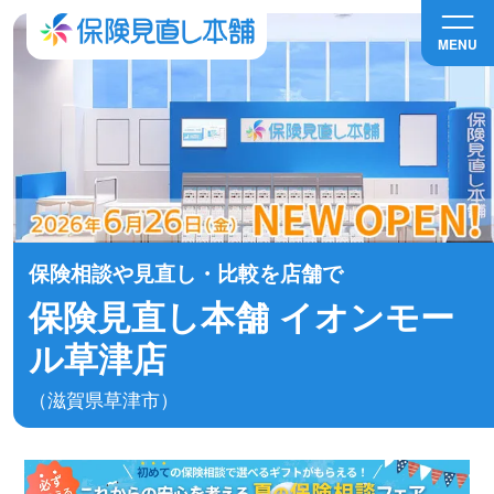
MENU
保険相談や見直し・比較を店舗で
保険見直し本舗 イオンモー
ル草津店
（滋賀県草津市）