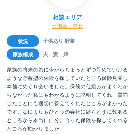
相談エリア
北海道・東北
子供あり 貯蓄
状況
夫 妻 娘
家族構成
家族の将来の為に今からちょっとずつ貯めていける
結
ような貯蓄型の保険を探していたところ保険見直し
ろ
本舗にめぐり会いました。保険の仕組みがよくわか
お
らなかった私にもわかるように説明してくれ、質問
来
したことにも適切に答えてくれたところがよかった
で
です。なによりもひとつの会社に縛られずに数ある
っ
ところから本当に自分に合った保険を探してくれる
ところが助かりました。