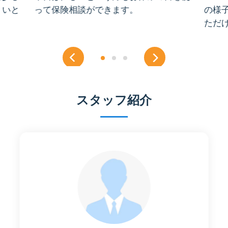
くいと
って保険相談ができます。
の様
。
ただ
スタッフ紹介