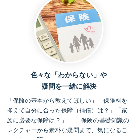
色々な「わからない」や
疑問を一緒に解決
「保険の基本から教えてほしい」「保険料を
結
抑えて自分に合った保障（補償）は？」「家
っ
族に必要な保障は？」…… 保険の基礎知識の
イ
レクチャーから素朴な疑問まで、気になるこ
の