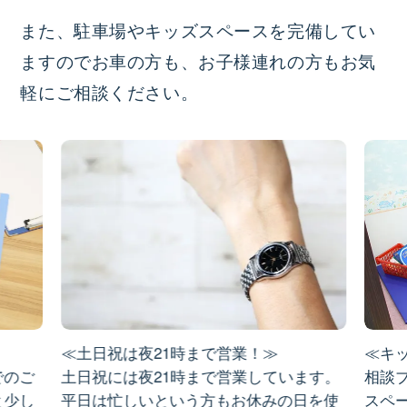
また、駐車場やキッズスペースを完備してい
ますのでお車の方も、お子様連れの方もお気
軽にご相談ください。
≪土日祝は夜21時まで営業！≫
≪キ
でのご
土日祝には夜21時まで営業しています。
相談
と少し
平日は忙しいという方もお休みの日を使
スペ