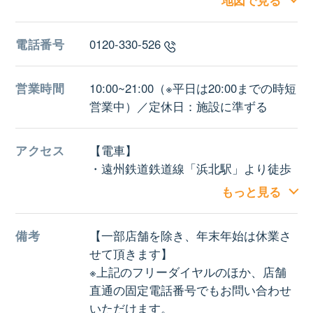
地図で見る
電話番号
0120-330-526
営業時間
10:00~21:00（※平日は20:00までの時短
営業中）／定休日：施設に準ずる
アクセス
【電車】
・遠州鉄道鉄道線「浜北駅」より徒歩
約7分
もっと見る
【車】
・新東名高速道路「浜松浜北IC」より
備考
【一部店舗を除き、年末年始は休業さ
約10分
せて頂きます】
施設駐車場あり
※上記のフリーダイヤルのほか、店舗
直通の固定電話番号でもお問い合わせ
いただけます。