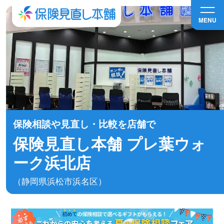
MENU
保険相談や見直し・比較を店舗で
保険見直し本舗 プレ葉ウォ
ーク浜北店
（静岡県浜松市浜名区）