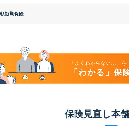
額短期保険
「よくわからない...」を
「わかる」保
保険見直し本