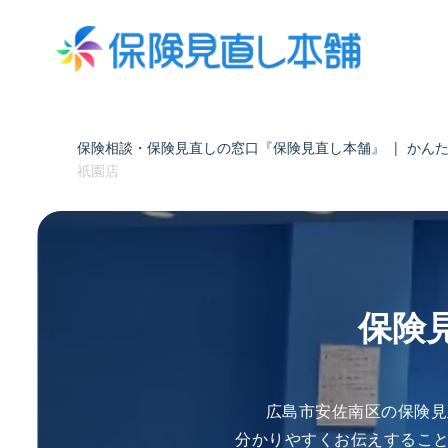
保険相談・保険見直しの窓口『保険見直し本舗』
|
かん
祇園店
保険
広島市安佐南区の保険見
分かりやすくお伝えするこ