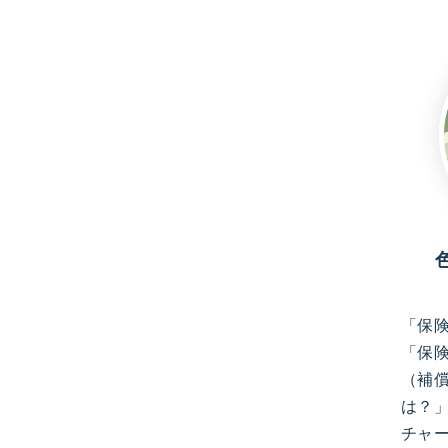
「保
「保
（補
は？
チャ