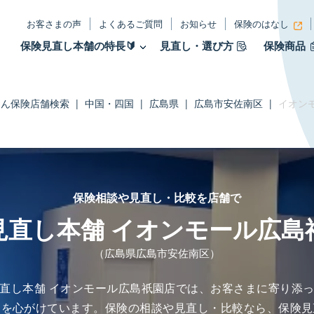
お客さまの声
よくあるご質問
お知らせ
保険のはなし
保険見直し本舗の特長🔰
見直し・選び方
保険商品
たん保険店舗検索
|
中国・四国
|
広島県
|
広島市安佐南区
|
イオン
保険相談や見直し・比較を店舗で
見直し本舗 イオンモール広島
（広島県広島市安佐南区）
直し本舗 イオンモール広島祇園店では、お客さまに寄り添
とを心がけています。保険の相談や見直し・比較なら、保険見