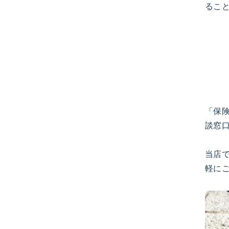
るこ
「保
談窓
当店
軽に