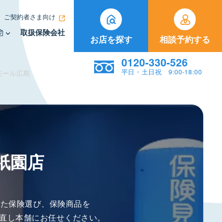
ご契約者さま向け
取扱保険会社
お店を探す
相談予約する
0120-330-526
平日・土日祝 9:00-18:00
モール広島
祇園店
った保険選び、保険商品を
直し本舗にお任せください。