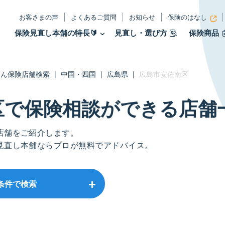
お客さまの声
よくあるご質問
お知らせ
保険のはなし
保険見直し本舗の特長🔰
見直し・選び方
保険商品
たん保険店舗検索
|
中国・四国
|
広島県
|
広島市安佐南区
区で保険相談ができる店舗
店舗をご紹介します。
見直し本舗ならプロが無料でアドバイス。
条件で検索