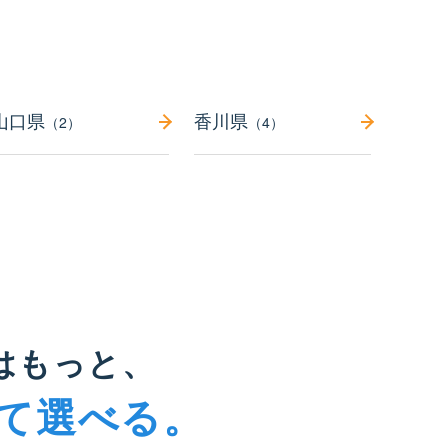
山口県
香川県
（2）
（4）
はもっと、
て選べる。