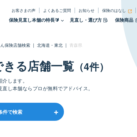
お客さまの声
よくあるご質問
お知らせ
保険のはなし
保険見直し本舗の特長🔰
見直し・選び方
保険商品
たん保険店舗検索
|
北海道・東北
|
青森県
できる店舗⼀覧
（4件）
紹介します。
見直し本舗ならプロが無料でアドバイス。
条件で検索