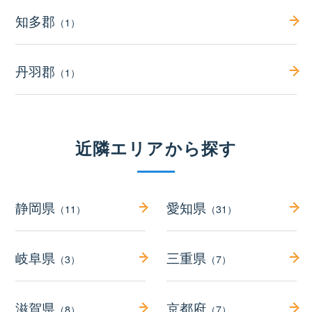
知多郡
（1）
丹羽郡
（1）
近隣エリアから探す
静岡県
愛知県
（11）
（31）
岐阜県
三重県
（3）
（7）
滋賀県
京都府
（8）
（7）