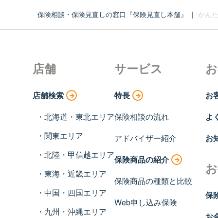
保険相談・保険見直しの窓口『保険見直し本舗』
|
かんた
店舗
サービス
お
店舗検索
特長
お
北海道・東北エリア
保険相談の流れ
よ
関東エリア
アドバイザー紹介
お
北陸・甲信越エリア
保険商品の紹介
お
東海・近畿エリア
保険商品の種類と比較
中国・四国エリア
保
Web申し込み保険
九州・沖縄エリア
お