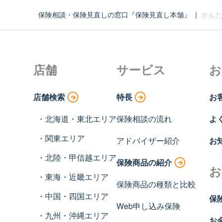
保険相談・保険見直しの窓口『保険見直し本舗』
|
かんた
店舗
サービス
お
店舗検索
特長
お
北海道・東北エリア
保険相談の流れ
よ
関東エリア
アドバイザー紹介
お
北陸・甲信越エリア
保険商品の紹介
お
東海・近畿エリア
保険商品の種類と比較
中国・四国エリア
保
Web申し込み保険
九州・沖縄エリア
お