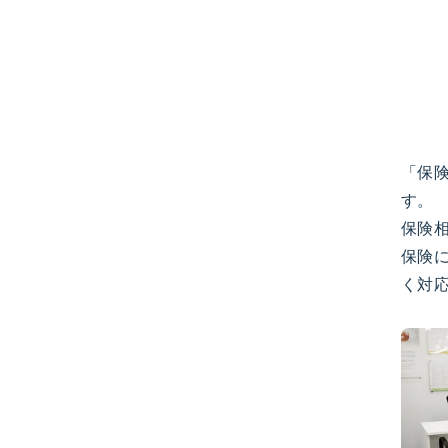
「保
す。
保険
保険
く対