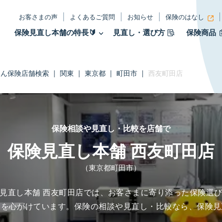
お客さまの声
よくあるご質問
お知らせ
保険のはなし
保険見直し本舗の特長🔰
見直し・選び方
保険商品
たん保険店舗検索
|
関東
|
東京都
|
町田市
|
西友町田店
保険相談や見直し・比較を店舗で
保険見直し本舗 西友町田店
（東京都町田市）
見直し本舗 西友町田店では、お客さまに寄り添った保険選
とを心がけています。保険の相談や見直し・比較なら、保険見