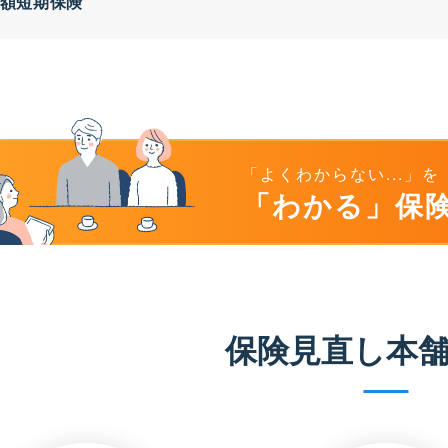
額短期保険
「よくわからない...」を
「わかる」保
保険見直し本