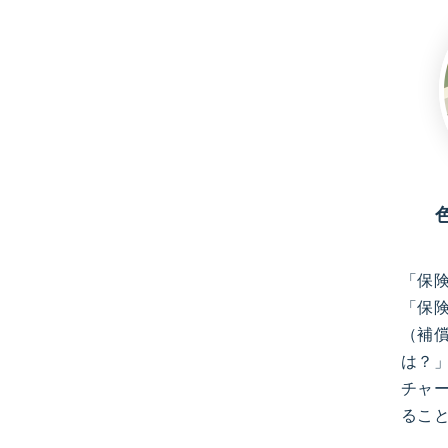
「保
「保
（補
は？
チャ
るこ