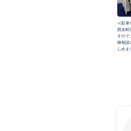
≪駐車
西友町
すので
険相談
しめま