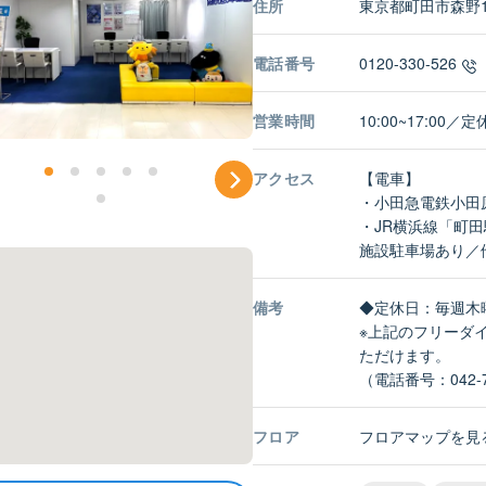
住所
東京都町田市森野1
電話番号
0120-330-526
営業時間
10:00~17:0
アクセス
【電車】
・小田急電鉄小田
・JR横浜線「町田
施設駐車場あり／
備考
◆定休日：毎週木
※上記のフリーダ
ただけます。
（電話番号：042-7
フロア
フロアマップを見