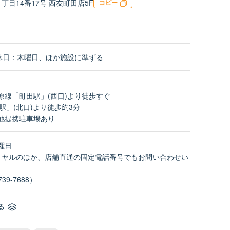
丁目14番17号 西友町田店5F
コピー
0／定休日：木曜日、ほか施設に準ずる
原線「町田駅」(西口)より徒歩すぐ
駅」(北口)より徒歩約3分
他提携駐車場あり
曜日
イヤルのほか、店舗直通の固定電話番号でもお問い合わせい
39-7688）
る