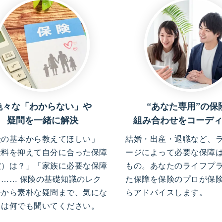
色々な「わからない」や
“あなた専用”の保
疑問を一緒に解決
組み合わせをコーデ
険の基本から教えてほしい」
結婚・出産・退職など、
険料を抑えて自分に合った保障
ージによって必要な保障
償）は？」「家族に必要な保障
もの。あなたのライフプ
」…… 保険の基礎知識のレク
た保障を保険のプロが保
ーから素朴な疑問まで、気にな
らアドバイスします。
とは何でも聞いてください。