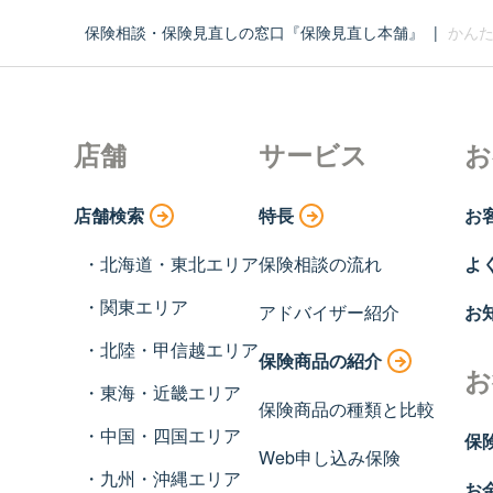
保険相談・保険見直しの窓口『保険見直し本舗』
|
かんた
店舗
サービス
お
店舗検索
特長
お
北海道・東北エリア
保険相談の流れ
よ
関東エリア
アドバイザー紹介
お
北陸・甲信越エリア
保険商品の紹介
お
東海・近畿エリア
保険商品の種類と比較
中国・四国エリア
保
Web申し込み保険
九州・沖縄エリア
お