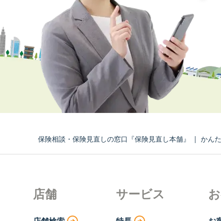
保険相談・保険見直しの窓口『保険見直し本舗』
|
かん
店舗
サービス
お
店舗検索
特長
お