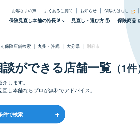
お客さまの声
よくあるご質問
お知らせ
保険のはなし
保険見直し本舗の特長🔰
見直し・選び方
保険商品
たん保険店舗検索
|
九州・沖縄
|
大分県
|
別府市
相談ができる店舗⼀覧
（1件
紹介します。
見直し本舗ならプロが無料でアドバイス。
条件で検索