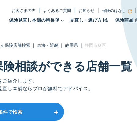
お客さまの声
よくあるご質問
お知らせ
保険のはなし
保険見直し本舗の特長🔰
見直し・選び方
保険商品
たん保険店舗検索
|
東海・近畿
|
静岡県
|
静岡市葵区
保険相談ができる店舗⼀覧
をご紹介します。
見直し本舗ならプロが無料でアドバイス。
条件で検索