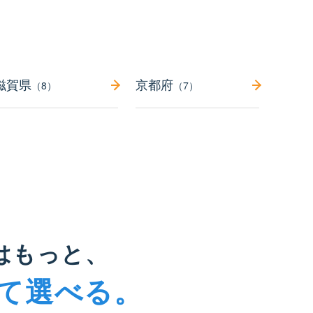
滋賀県
京都府
（8）
（7）
はもっと、
て選べる。