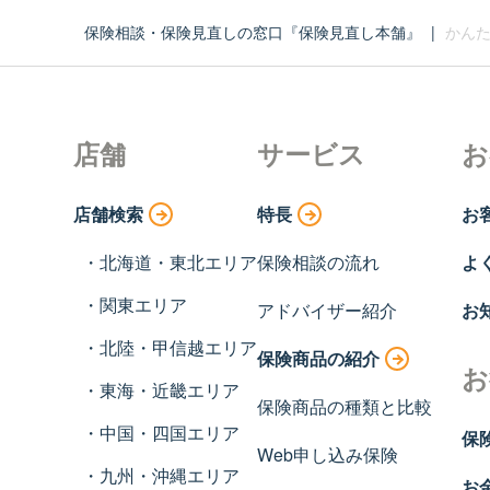
保険相談・保険見直しの窓口『保険見直し本舗』
|
かんた
店舗
サービス
お
店舗検索
特長
お
北海道・東北エリア
保険相談の流れ
よ
関東エリア
アドバイザー紹介
お
北陸・甲信越エリア
保険商品の紹介
お
東海・近畿エリア
保険商品の種類と比較
中国・四国エリア
保
Web申し込み保険
九州・沖縄エリア
お