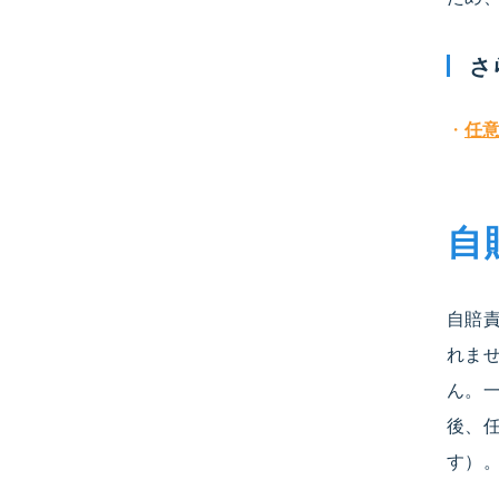
さ
任
自
自賠
れま
ん。
後、
す）