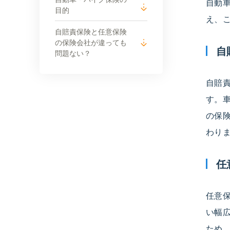
自動
目的
え、
自賠責保険と任意保険
の保険会社が違っても
自
問題ない？
自賠
す。
の保
わり
任
任意
い幅
ため