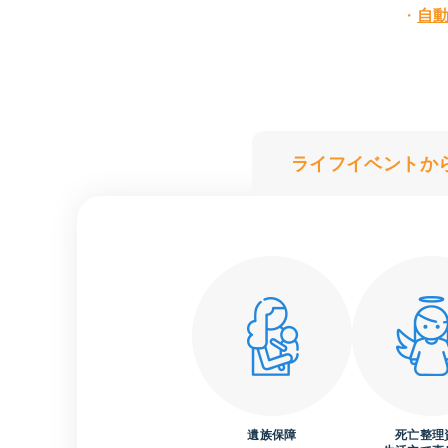
自
ライフイベント
か
遺族保障
死亡整理