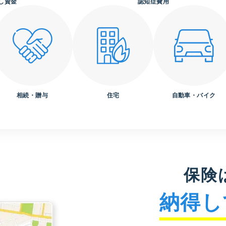
し資金
認知症費用
相続・贈与
住宅
自動車・バイク
保険
納得し