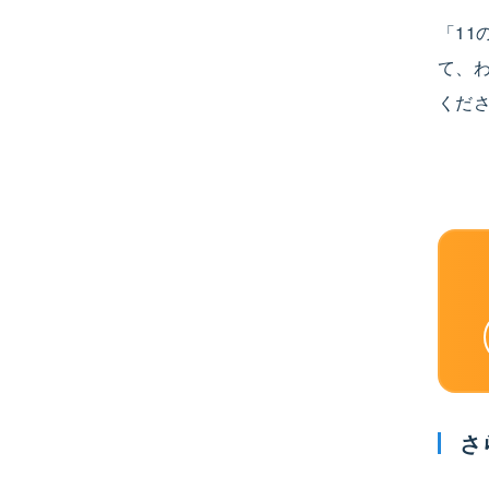
「1
て、
くだ
さ