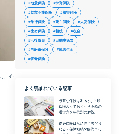
#地震保険
#学資保険
#就業不能保険
#損害保険
#旅行保険
#死亡保険
#火災保険
#生命保険
#相続
#税金
#老後資金
#自動車保険
#自転車保険
#障害年金
#養老保険
も、介
よく読まれている記事
必要な保険は3つだけ？最
低限入っておくべき保険の
選び方を年代別に解説
終身保険は払込満了後どう
なる？保障継続or解約？わ