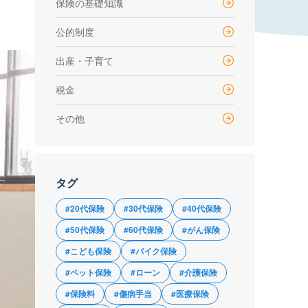
保険の基礎知識
公的制度
出産・子育て
税金
その他
タグ
#20代保険
#30代保険
#40代保険
#50代保険
#60代保険
#がん保険
#こども保険
#バイク保険
#ペット保険
#ローン
#介護保険
#保険料
#傷病手当
#医療保険