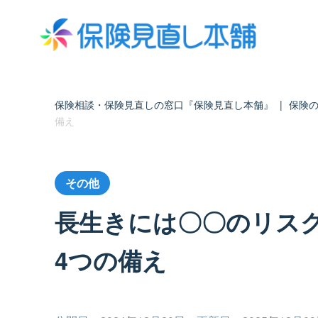
保険相談・保険見直しの窓口『保険見直し本舗』
|
保険
備え
その他
長生きには〇〇のリス
4つの備え