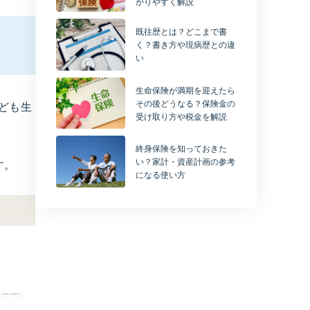
かりやすく解説
既往歴とは？どこまで書
く？書き方や現病歴との違
い
生命保険が満期を迎えたら
その後どうなる？保険金の
ども生
受け取り方や税金を解説
終身保険を知っておきた
い？家計・資産計画の参考
す。
になる使い方