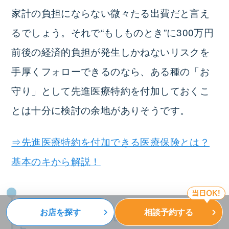
家計の負担にならない微々たる出費だと言え
るでしょう。それで“もしものとき”に300万円
前後の経済的負担が発生しかねないリスクを
手厚くフォローできるのなら、ある種の「お
守り」として先進医療特約を付加しておくこ
とは十分に検討の余地がありそうです。
⇒先進医療特約を付加できる医療保険とは？
基本のキから解説！
お店を探す
相談予約する
４．先進医療特約で見過ごされがちな注意