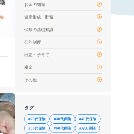
お金の知識
資産形成・貯蓄
保険の基礎知識
公的制度
出産・子育て
税金
その他
タグ
#20代保険
#30代保険
#40代保険
#50代保険
#60代保険
#がん保険