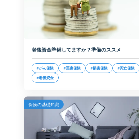
老後資金準備してますか？準備のススメ
#がん保険
#医療保険
#損害保険
#死亡保険
#老後資金
保険の基礎知識