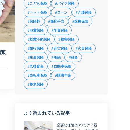
#こども保険
#バイク保険
#ペット保険
#ローン
#介護保険
#保険料
#傷病手当
#医療保険
#地震保険
#学資保険
#就業不能保険
#損害保険
#旅行保険
#死亡保険
#火災保険
種類
#生命保険
#相続
#税金
#老後資金
#自動車保険
#自転車保険
#障害年金
#養老保険
よく読まれている記事
必要な保険は3つだけ？最