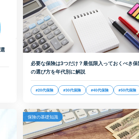
な選
必要な保険は3つだけ？最低限入っておくべき保
の選び方を年代別に解説
#20代保険
#30代保険
#40代保険
#50代保険
保険の基礎知識