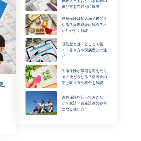
低限入っておくべき保険の
選び方を年代別に解説
終身保険は払込満了後どう
なる？保障継続or解約？わ
かりやすく解説
既往歴とは？どこまで書
く？書き方や現病歴との違
い
生命保険が満期を迎えたら
その後どうなる？保険金の
受け取り方や税金を解説
便」
終身保険を知っておきた
い？家計・資産計画の参考
になる使い方