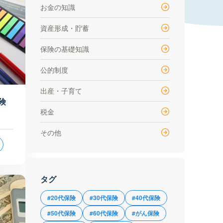
お金の知識
資産形成・貯蓄
保険の基礎知識
公的制度
出産・子育て
険
税金
その他
タグ
#20代保険
#30代保険
#40代保険
#50代保険
#60代保険
#がん保険