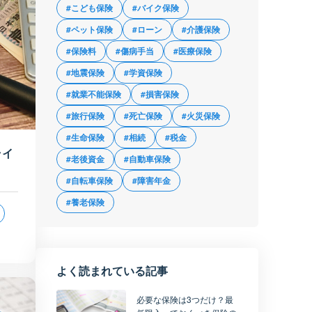
#こども保険
#バイク保険
#ペット保険
#ローン
#介護保険
#保険料
#傷病手当
#医療保険
#地震保険
#学資保険
#就業不能保険
#損害保険
#旅行保険
#死亡保険
#火災保険
#生命保険
#相続
#税金
ライ
#老後資金
#自動車保険
#自転車保険
#障害年金
#養老保険
よく読まれている記事
必要な保険は3つだけ？最