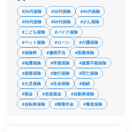
#20代保険
#30代保険
#40代保険
#50代保険
#60代保険
#がん保険
#こども保険
#バイク保険
#ペット保険
#ローン
#介護保険
#保険料
#傷病手当
#医療保険
#地震保険
#学資保険
#就業不能保険
#損害保険
#旅行保険
#死亡保険
#火災保険
#生命保険
#相続
#税金
#老後資金
#自動車保険
#自転車保険
#障害年金
#養老保険