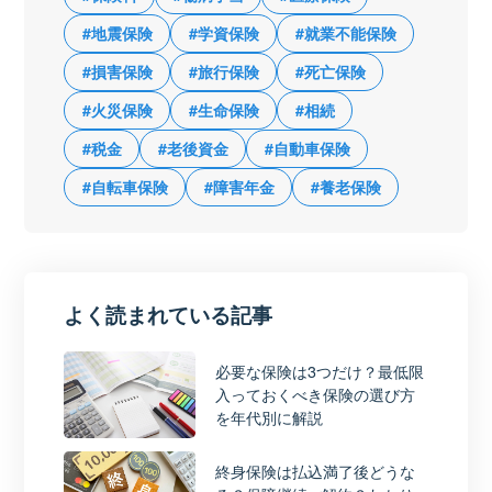
#地震保険
#学資保険
#就業不能保険
#損害保険
#旅行保険
#死亡保険
#火災保険
#生命保険
#相続
#税金
#老後資金
#自動車保険
#自転車保険
#障害年金
#養老保険
よく読まれている記事
必要な保険は3つだけ？最低限
入っておくべき保険の選び方
を年代別に解説
終身保険は払込満了後どうな